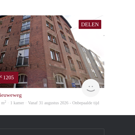
DELEN
1205
€
ed
GrunoVerhuur
ieuweweg
2
2 m
· 1 kamer · Vanaf 31 augustus 2026 - Onbepaalde tijd