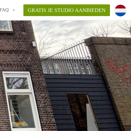
FAQ
GRATIS JE STUDIO AANBIEDEN
n op een Studio in Groningen?
gen?
an StudiosGroningen?