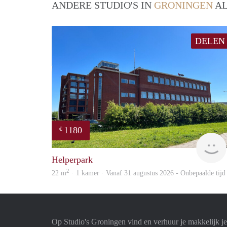
ANDERE STUDIO'S IN
GRONINGEN
AL
DELEN
1180
€
Helperpark
2
22 m
· 1 kamer · Vanaf 31 augustus 2026 - Onbepaalde tijd
Op Studio's Groningen vind en verhuur je makkelijk je