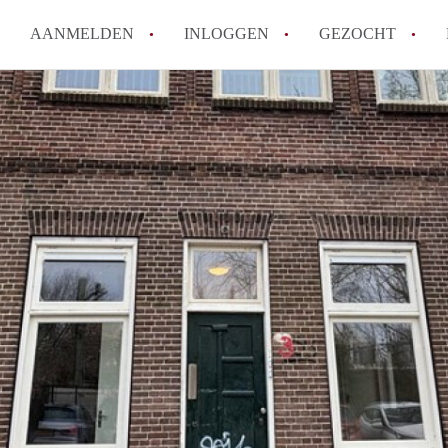
AANMELDEN
INLOGGEN
GEZOCHT
Hoeveel kost het om te reagere
Hoe werkt Studio Groningen
How to translate StudioGronin
Wat is StudiosGroningen?
Wat is de privacyverklaring v
Alle veelgestelde vragen