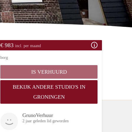
€ 983
incl. per maand
borg
IS VERHUURD
BEKIJK ANDERE STUDIO'S IN
GRONINGEN
GrunoVerhuur
2 jaar geleden lid geworden