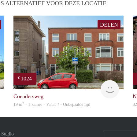
S ALTERNATIEF VOOR DEZE LOCATIE
DELEN
1024
€
GrunoVerhuur
Vast & Go
Coendersweg
N
2
19 m
· 1 kamer · Vanaf ? - Onbepaalde tijd
3
 Studio