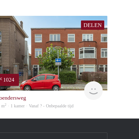
DELEN
1024
€
huur
Vast & Goed
oendersweg
2
9 m
· 1 kamer · Vanaf ? - Onbepaalde tijd