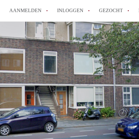
AANMELDEN
INLOGGEN
GEZOCHT
Hoeveel kost het om te reagere
Hoe werkt Studio Groningen
How to translate StudioGronin
Wat is StudiosGroningen?
Wat is de privacyverklaring v
Alle veelgestelde vragen