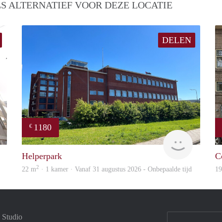
S ALTERNATIEF VOOR DEZE LOCATIE
DELEN
1180
€
GrunoVerhuur
GrunoVer
Helperpark
C
2
22 m
· 1 kamer · Vanaf 31 augustus 2026 - Onbepaalde tijd
1
 Studio