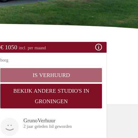
€ 1050
incl. per maand
borg
IS VERHUURD
BEKIJK ANDERE STUDIO'S IN
GRONINGEN
GrunoVerhuur
2 jaar geleden lid geworden