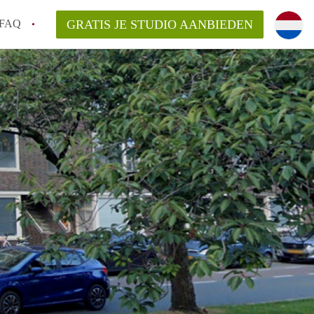
FAQ
GRATIS JE STUDIO AANBIEDEN
n op een Studio in Groningen?
gen?
an StudiosGroningen?