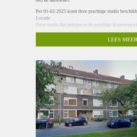
Per 01-02-2025 komt deze prachtige studio beschik
Locatie
Deze studio ligt gelegen in de gezellige Korrewegwi
breed scala aan winkels, restaurants en cafés. De w
Indeling
LEES MEER
Bij binnenkomst in de studio kom je binnen in een 
inbouwapparatuur, zoals een inductiekookplaat, ove
Huurprijs
De huurprijs is € 1.050,- inclusief gas, water, elektr
Vanwege het hoge aantal aanvragen kunnen we niet 
kandidaten uit voor een bezichtiging. We kunnen hel