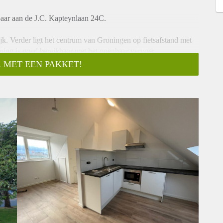
baar aan de J.C. Kapteynlaan 24C.
jk. Verder ligt het centrum van Groningen op fietsafstand met
oning is goed bereikbaar met het openbaar vervoer.
 MET EEN PAKKET!
open ruimte met een open keuken is uitgerust met moderne
n en koelkast. Ook is de badkamer compleet gerenoveerd.
a en internet van € 150,-. Huurtoeslag mogelijk!
op iedereen reageren. Wij nodigen doorgaans circa 5
aas niet iedereen persoonlijk beantwoorden of uitnodigingen.