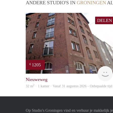
ANDERE STUDIO'S IN
GRONINGEN
AL
DELEN
1205
€
Nieuweweg
2
32 m
· 1 kamer · Vanaf 31 augustus 2026 - Onbepaalde tijd
Op Studio's Groningen vind en verhuur je makkelijk je