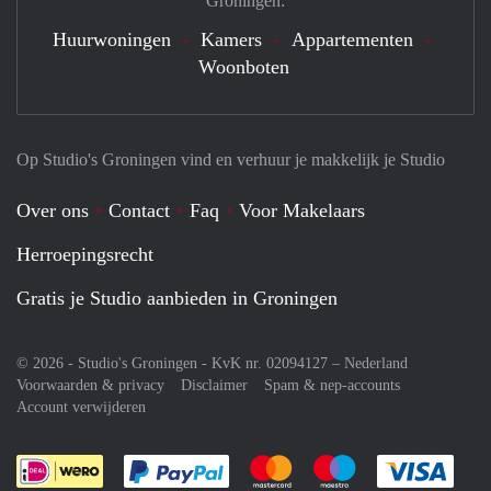
Groningen:
Huurwoningen
Kamers
Appartementen
Woonboten
Op Studio's Groningen vind en verhuur je makkelijk je Studio
Over ons
Contact
Faq
Voor Makelaars
Herroepingsrecht
Gratis je Studio aanbieden in Groningen
© 2026 - Studio's Groningen - KvK nr. 02094127 –
Nederland
Voorwaarden & privacy
Disclaimer
Spam & nep-accounts
Account verwijderen
Je rekent gemakkelijk af met Paypal
Je rekent gemakkelijk af met M
Je rekent gemakkelij
Je re