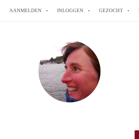
AANMELDEN
INLOGGEN
GEZOCHT
Hoeveel kost het om te reagere
Hoe werkt Studio Groningen
How to translate StudioGronin
Wat is StudiosGroningen?
Wat is de privacyverklaring v
Alle veelgestelde vragen