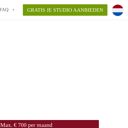
FAQ
GRATIS JE STUDIO AANBIEDEN
n op een Studio in Groningen?
gen?
an StudiosGroningen?
Max. € 700 per maand