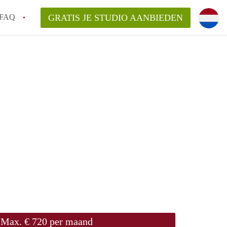
FAQ
GRATIS JE STUDIO AANBIEDEN
n op een Studio in Groningen?
gen?
an StudiosGroningen?
Max. € 720 per maand