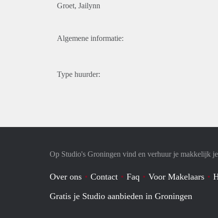
Groet, Jailynn
Algemene informatie:
Type huurder:
Op Studio's Groningen vind en verhuur je makkelijk je
Over ons
Contact
Faq
Voor Makelaars
H
Gratis je Studio aanbieden in Groningen