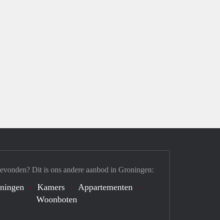
gevonden? Dit is ons andere aanbod in Groningen:
ningen
Kamers
Appartementen
Woonboten