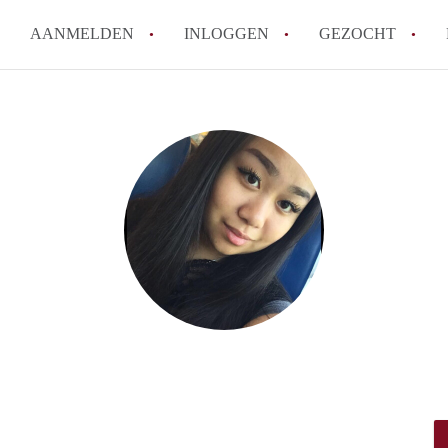
AANMELDEN
INLOGGEN
GEZOCHT
Hoeveel kost het om te reagere
Hoe werkt Studio Groningen
How to translate StudioGronin
Wat is StudiosGroningen?
Wat is de privacyverklaring v
Alle veelgestelde vragen