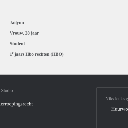
Jailynn
Vrouw, 28 jaar
Student
e
1
jaars Hbo rechten (HBO)
 Studio
Niks leuks 
erroepingsrecht
Huurwo