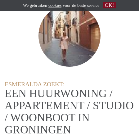
OK!
We gebruiken
cookies
voor de beste service
ESMERALDA ZOEKT:
EEN HUURWONING /
APPARTEMENT / STUDIO
/ WOONBOOT IN
GRONINGEN