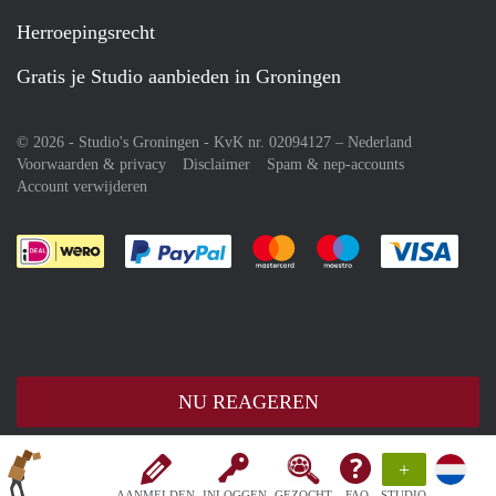
Herroepingsrecht
Gratis je Studio aanbieden in Groningen
© 2026 - Studio's Groningen - KvK nr. 02094127 –
Nederland
Voorwaarden & privacy
Disclaimer
Spam & nep-accounts
Account verwijderen
Je rekent gemakkelijk af met Paypal
Je rekent gemakkelijk af met M
Je rekent gemakkelij
Je re
NU REAGEREN
+
AANMELDEN
INLOGGEN
GEZOCHT
FAQ
STUDIO