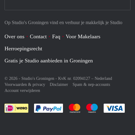
Op Studio's Groningen vind en verhuur je makkelijk je Studio
Over ons
Contact
Faq
Voor Makelaars
Herroepingsrecht
Gratis je Studio aanbieden in Groningen
© 2026 - Studio's Groningen - KvK nr. 02094127 –
Nederland
Voorwaarden & privacy
Disclaimer
Spam & nep-accounts
Account verwijderen
Je rekent gemakkelijk af met Paypal
Je rekent gemakkelijk af met M
Je rekent gemakkelij
Je re