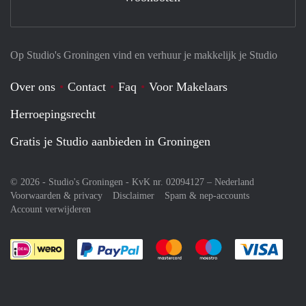
Op Studio's Groningen vind en verhuur je makkelijk je Studio
Over ons
Contact
Faq
Voor Makelaars
Herroepingsrecht
Gratis je Studio aanbieden in Groningen
© 2026 - Studio's Groningen - KvK nr. 02094127 –
Nederland
Voorwaarden & privacy
Disclaimer
Spam & nep-accounts
Account verwijderen
Je rekent gemakkelijk af met Paypal
Je rekent gemakkelijk af met M
Je rekent gemakkelij
Je re