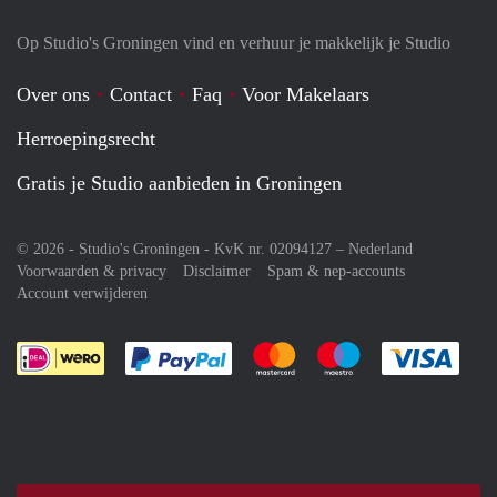
Op Studio's Groningen vind en verhuur je makkelijk je Studio
Over ons
Contact
Faq
Voor Makelaars
Herroepingsrecht
Gratis je Studio aanbieden in Groningen
© 2026 - Studio's Groningen - KvK nr. 02094127 –
Nederland
Voorwaarden & privacy
Disclaimer
Spam & nep-accounts
Account verwijderen
Je rekent gemakkelijk af met Paypal
Je rekent gemakkelijk af met M
Je rekent gemakkelij
Je re