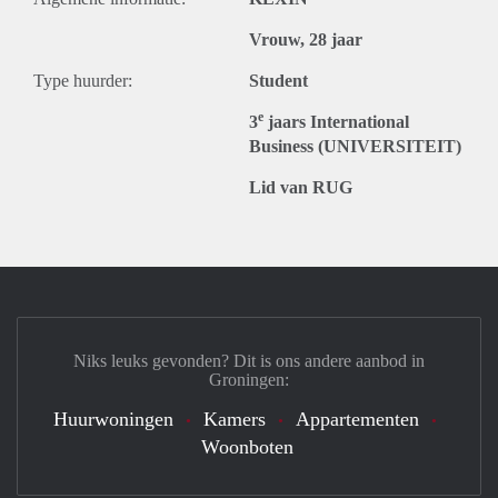
Vrouw, 28 jaar
Type huurder:
Student
e
3
jaars International
Business (UNIVERSITEIT)
Lid van RUG
Niks leuks gevonden? Dit is ons andere aanbod in
Groningen:
Huurwoningen
Kamers
Appartementen
Woonboten