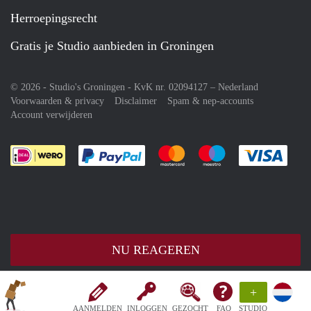
Herroepingsrecht
Gratis je Studio aanbieden in Groningen
© 2026 - Studio's Groningen - KvK nr. 02094127 –
Nederland
Voorwaarden & privacy
Disclaimer
Spam & nep-accounts
Account verwijderen
Je rekent gemakkelijk af met Paypal
Je rekent gemakkelijk af met M
Je rekent gemakkelij
Je re
NU REAGEREN
+
AANMELDEN
INLOGGEN
GEZOCHT
FAQ
STUDIO