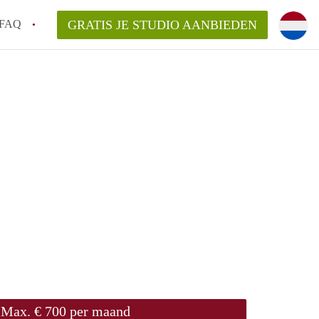
FAQ
GRATIS JE STUDIO AANBIEDEN
n op een Studio in Groningen?
gen?
an StudiosGroningen?
Max. € 700 per maand