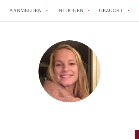
AANMELDEN
INLOGGEN
GEZOCHT
Hoeveel kost het om te reagere
Hoe werkt Studio Groningen
How to translate StudioGronin
Wat is StudiosGroningen?
Wat is de privacyverklaring v
Alle veelgestelde vragen