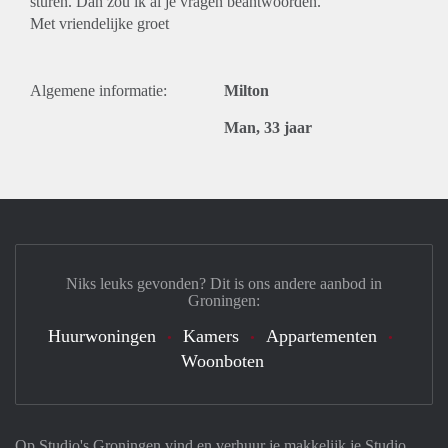
sturen. Dan zou ik al je vragen beantwoorden.
Met vriendelijke groet
Algemene informatie:
Milton
Man, 33 jaar
Niks leuks gevonden? Dit is ons andere aanbod in
Groningen:
Huurwoningen
Kamers
Appartementen
Woonboten
Op Studio's Groningen vind en verhuur je makkelijk je Studio