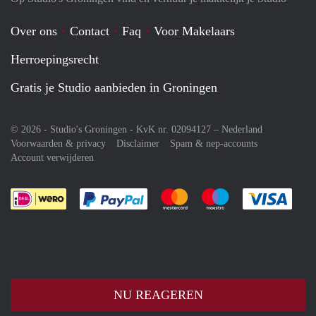
Over ons
Contact
Faq
Voor Makelaars
Herroepingsrecht
Gratis je Studio aanbieden in Groningen
© 2026 - Studio's Groningen - KvK nr. 02094127 –
Nederland
Voorwaarden & privacy
Disclaimer
Spam & nep-accounts
Account verwijderen
Je rekent gemakkelijk af met Paypal
Je rekent gemakkelijk af met M
Je rekent gemakkelij
Je re
NU REAGEREN