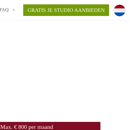
FAQ
GRATIS JE STUDIO AANBIEDEN
n op een Studio in Groningen?
gen?
an StudiosGroningen?
Max. € 800 per maand