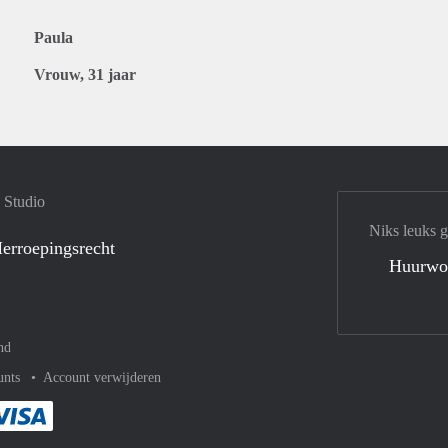
Paula
Vrouw, 31 jaar
 Studio
Niks leuks 
erroepingsrecht
Huurwo
nd
unts
Account verwijderen
met Paypal
kelijk af met Mastercard
ent gemakkelijk af met Meastro
Je rekent gemakkelijk af met Visa