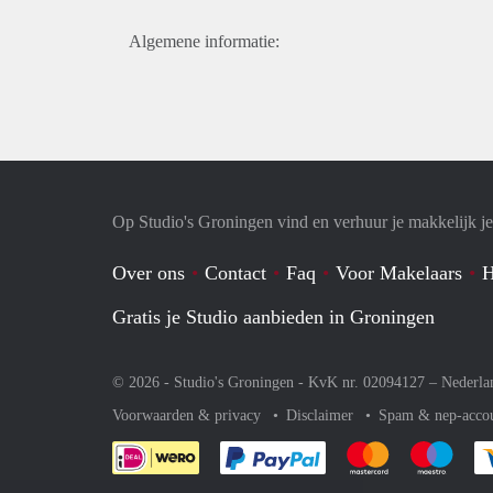
Algemene informatie:
Op Studio's Groningen vind en verhuur je makkelijk je
Over ons
Contact
Faq
Voor Makelaars
H
Gratis je Studio aanbieden in Groningen
© 2026 - Studio's Groningen - KvK nr. 02094127 –
Nederla
Voorwaarden & privacy
Disclaimer
Spam & nep-acco
Je rekent gemakkelijk af 
Je rekent gemak
Je rek