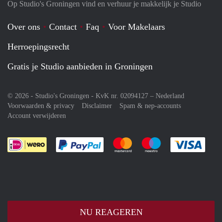
Op Studio's Groningen vind en verhuur je makkelijk je Studio
Over ons
Contact
Faq
Voor Makelaars
Herroepingsrecht
Gratis je Studio aanbieden in Groningen
© 2026 - Studio's Groningen - KvK nr. 02094127 –
Nederland
Voorwaarden & privacy
Disclaimer
Spam & nep-accounts
Account verwijderen
Je rekent gemakkelijk af met Paypal
Je rekent gemakkelijk af met M
Je rekent gemakkelij
Je re
NU REAGEREN