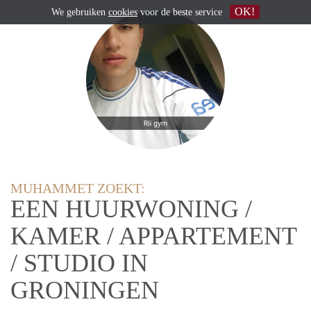
OK!
We gebruiken
cookies
voor de beste service
MUHAMMET ZOEKT:
EEN HUURWONING /
KAMER / APPARTEMENT
/ STUDIO IN
GRONINGEN