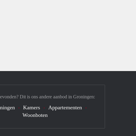
gevonden? Dit is ons andere aanbod in Groningen:
ningen
Kamers
Appartementen
Woonboten