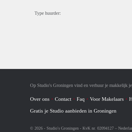
Type huurder:
Op Studio's Groningen vind en verhuur je makkelijk je
Over ons
Contact
Faq
Voor Makelaars
H
Gratis je Studio aanbieden in Groningen
© 2026 - Studio's Groningen - KvK nr. 02094127 –
Nederla