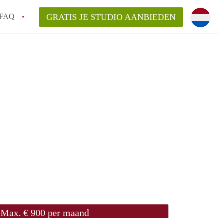
FAQ
GRATIS JE STUDIO AANBIEDEN
n op een Studio in Groningen?
gen?
an StudiosGroningen?
Max. € 900 per maand