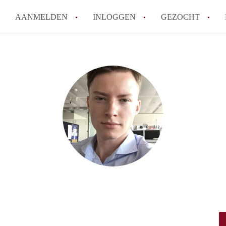
AANMELDEN
INLOGGEN
GEZOCHT
Hoeveel kost het om te reagere
Hoe werkt Studio Groningen
How to translate StudioGronin
Wat is StudiosGroningen?
Wat is de privacyverklaring v
Alle veelgestelde vragen