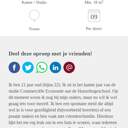
2
Kamer / Studio
Min. 18 m
09
Per direct
Vrouw
Deel deze oproep met je vrienden!
Ik ben 21 jaar oud (bijna 22). Ik zit in het laatste jaar van de
studie Commerciële Economie aan de Hanzehogeschool. Op
dit moment woon ik nog bij mijn ouders, maar nu wil ik wel
graag iets voor mezelf. Ik ben een spontane meid die altijd
wel in is voor gezelligheid (bijvoorbeeld borrelen) of een
praatje maken en ben vaak met vrienden/familie. Hierdoor
lijkt het me erg leuk om in een huis te wonen, waar iedereen