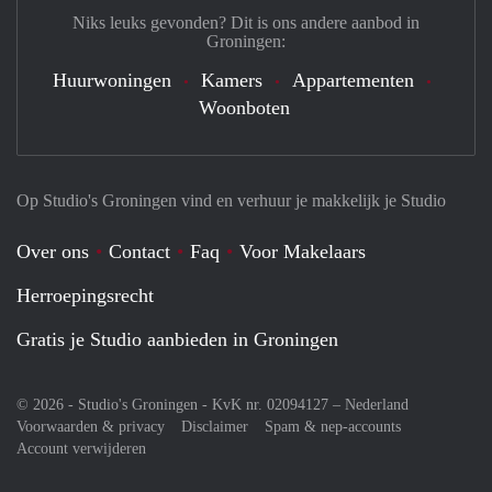
Niks leuks gevonden? Dit is ons andere aanbod in
Groningen:
Huurwoningen
Kamers
Appartementen
Woonboten
Op Studio's Groningen vind en verhuur je makkelijk je Studio
Over ons
Contact
Faq
Voor Makelaars
Herroepingsrecht
Gratis je Studio aanbieden in Groningen
© 2026 - Studio's Groningen - KvK nr. 02094127 –
Nederland
Voorwaarden & privacy
Disclaimer
Spam & nep-accounts
Account verwijderen