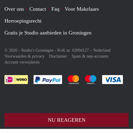
Over ons
Contact
Faq
Voor Makelaars
Herroepingsrecht
Gratis je Studio aanbieden in Groningen
© 2026 - Studio's Groningen - KvK nr. 02094127 –
Nederland
Voorwaarden & privacy
Disclaimer
Spam & nep-accounts
Account verwijderen
Je rekent gemakkelijk af met Paypal
Je rekent gemakkelijk af met M
Je rekent gemakkelij
Je re
NU REAGEREN