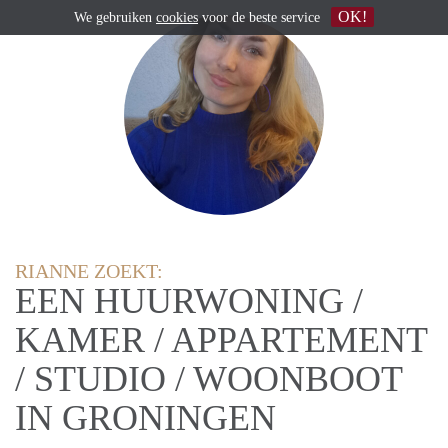
OK!
We gebruiken
cookies
voor de beste service
RIANNE ZOEKT:
EEN HUURWONING /
KAMER / APPARTEMENT
/ STUDIO / WOONBOOT
IN GRONINGEN