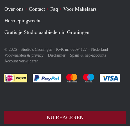
Over ons
Contact
Faq
Voor Makelaars
Herroepingsrecht
Gratis je Studio aanbieden in Groningen
© 2026 - Studio's Groningen - KvK nr. 02094127 –
Nederland
Voorwaarden & privacy
Disclaimer
Spam & nep-accounts
Account verwijderen
Je rekent gemakkelijk af met Paypal
Je rekent gemakkelijk af met M
Je rekent gemakkelij
Je re
NU REAGEREN