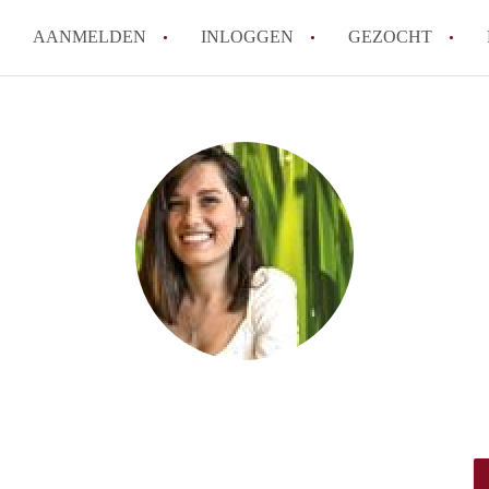
AANMELDEN
INLOGGEN
GEZOCHT
Hoeveel kost het om te reagere
Hoe werkt Studio Groningen
How to translate StudioGronin
Wat is StudiosGroningen?
Wat is de privacyverklaring v
Alle veelgestelde vragen