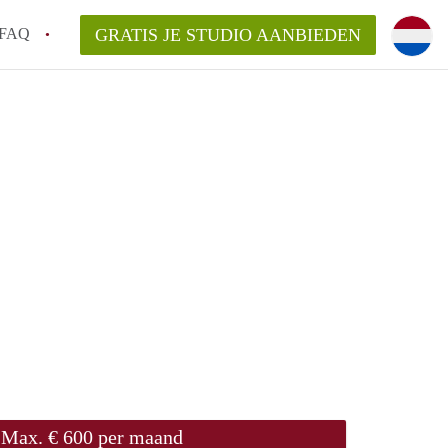
FAQ
GRATIS JE STUDIO AANBIEDEN
n op een Studio in Groningen?
gen?
an StudiosGroningen?
Max. € 600 per maand