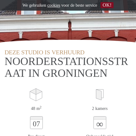
OK!
We gebruiken
cookies
voor de beste service
DEZE STUDIO IS VERHUURD
NOORDERSTATIONSSTR
AAT IN GRONINGEN
2
48 m
2 kamers
∞
07