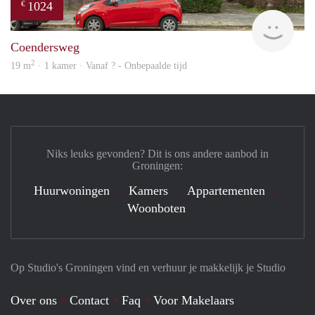
1024
€
Vast
Coendersweg
2
19 m
· 1 kamer · Vanaf ? - Onbepaalde tijd
Niks leuks gevonden? Dit is ons andere aanbod in
Groningen:
Huurwoningen
Kamers
Appartementen
Woonboten
Op Studio's Groningen vind en verhuur je makkelijk je Studio
Over ons
Contact
Faq
Voor Makelaars