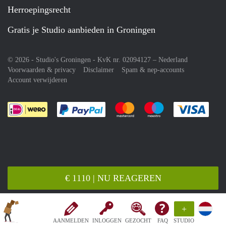
Herroepingsrecht
Gratis je Studio aanbieden in Groningen
© 2026 - Studio's Groningen - KvK nr. 02094127 –
Nederland
Voorwaarden & privacy
Disclaimer
Spam & nep-accounts
Account verwijderen
Je rekent gemakkelijk af met Paypal
Je rekent gemakkelijk af met M
Je rekent gemakkelij
Je re
€ 1110 | NU REAGEREN
+
AANMELDEN
INLOGGEN
GEZOCHT
FAQ
STUDIO