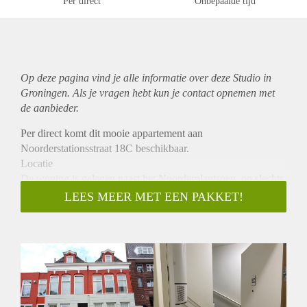
Per direct
Onbepaalde tijd
Op deze pagina vind je alle informatie over deze Studio in
Groningen. Als je vragen hebt kun je contact opnemen met
de aanbieder.
Per direct komt dit mooie appartement aan
Noorderstationsstraat 18C beschikbaar.
Locatie
De woning is gelegen naast het Noorderplantsoen, op slechts
enkele minuten lopen van het stadscentrum van Groningen.
LEES MEER MET EEN PAKKET!
In de directe omgeving bevinden zich diverse winkels,
restaurants, cafés en sportscholen. De ringweg en andere
belangrijke uitvalswegen zijn snel en gemakkelijk te
bereiken.
Indeling
Bij binnenkomst is er beneden een hal met de trap naar
boven. Hier kom je in een hal waar het toilet zich bevindt.