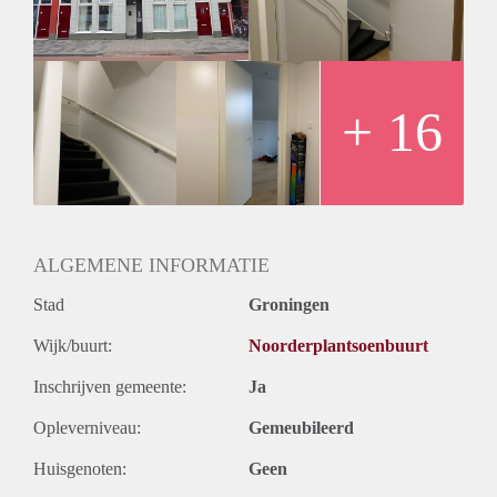
Het appartement zelf bestaat uit een ruime woonkamer met
open keuken. De keuken is volledig uitgerust met moderne
gemakken, zoals een inductiekookplaat, vaatwasser,
afzuigkap en meer. In de naastgelegen kamer bevindt zich de
slaapkamer met open badkamer. De badkamer beschikt over
+ 16
een ruime douche.
Huurprijs
De huurprijs voor deze studio bedraagt €1.110 per maand,
inclusief een voorschot van €100 op water, elektriciteit en
internet. Huurtoeslag is niet mogelijk.
ALGEMENE INFORMATIE
Stad
Groningen
Wijk/buurt:
Noorderplantsoenbuurt
Inschrijven gemeente:
Ja
Opleverniveau:
Gemeubileerd
Huisgenoten:
Geen