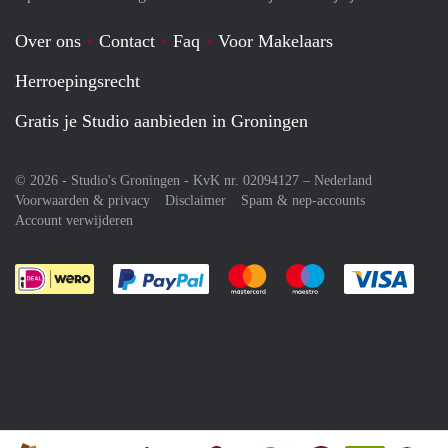
Over ons
Contact
Faq
Voor Makelaars
Herroepingsrecht
Gratis je Studio aanbieden in Groningen
© 2026 - Studio's Groningen - KvK nr. 02094127 –
Nederland
Voorwaarden & privacy
Disclaimer
Spam & nep-accounts
Account verwijderen
Je rekent gemakkelijk af met Paypal
Je rekent gemakkelijk af met M
Je rekent gemakkelij
Je re