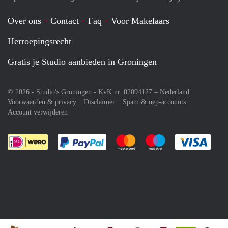
Over ons
Contact
Faq
Voor Makelaars
Herroepingsrecht
Gratis je Studio aanbieden in Groningen
© 2026 - Studio's Groningen - KvK nr. 02094127 –
Nederland
Voorwaarden & privacy
Disclaimer
Spam & nep-accounts
Account verwijderen
Je rekent gemakkelijk af met Paypal
Je rekent gemakkelijk af met M
Je rekent gemakkelij
Je re