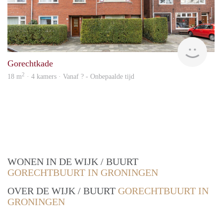
Vast
Gorechtkade
2
18 m
· 4 kamers · Vanaf ? - Onbepaalde tijd
WONEN IN DE WIJK / BUURT
GORECHTBUURT IN GRONINGEN
OVER DE WIJK / BUURT
GORECHTBUURT IN
GRONINGEN