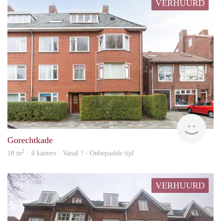
VERHUURD
Vast
Gorechtkade
2
18 m
· 4 kamers · Vanaf ? - Onbepaalde tijd
VERHUURD