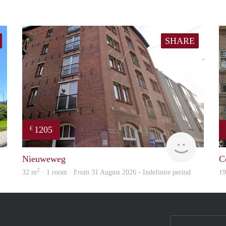
SHARE
1205
€
GrunoVerhuur
GrunoVer
Nieuweweg
C
2
32 m
· 1 room · From 31 August 2026 - Indefinite period
1