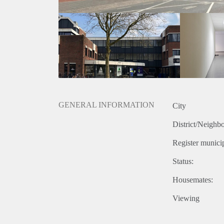
GENERAL INFORMATION
City
District/Neighb
Register municip
Status:
Housemates:
Viewing