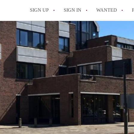
SIGN UP
SIGN IN
WANTED
All FAQs