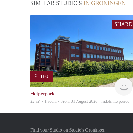
SIMILAR STUDIO'S
IN GRONINGEN
SHARE
1180
€
Helperpark
2
22 m
· 1 room · From 31 August 2026 - Indefinite period
Find your Studio on Studio's Groningen