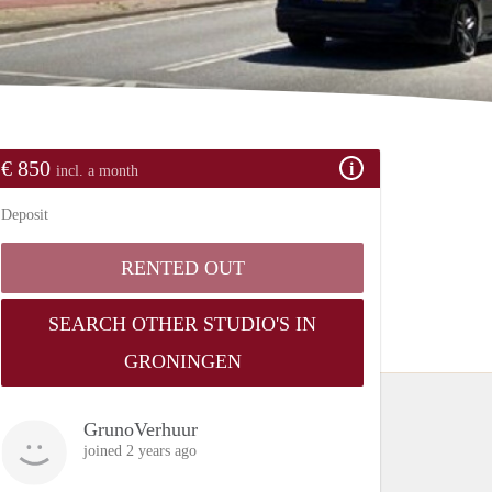
€ 850
incl. a month
Deposit
RENTED OUT
SEARCH OTHER STUDIO'S IN
GRONINGEN
GrunoVerhuur
joined 2 years ago