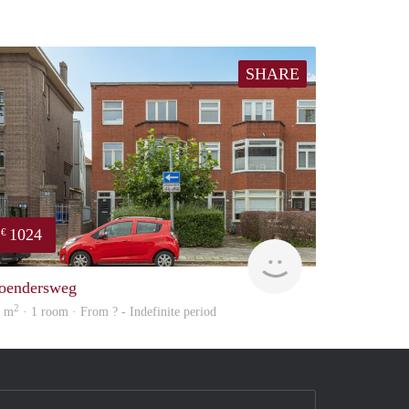
SHARE
1024
€
huur
Vast & Goed
oendersweg
2
9 m
· 1 room · From ? - Indefinite period