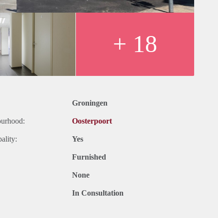
+ 18
Groningen
ourhood:
Oosterpoort
ality:
Yes
Furnished
None
In Consultation