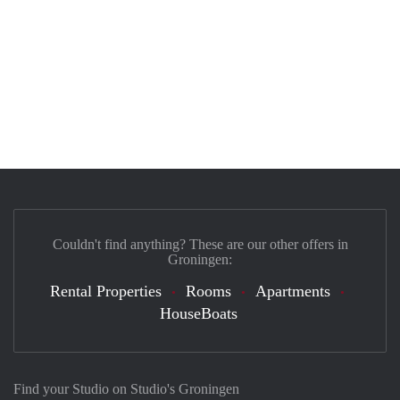
Couldn't find anything? These are our other offers in
Groningen:
Rental Properties
Rooms
Apartments
HouseBoats
Find your Studio on Studio's Groningen