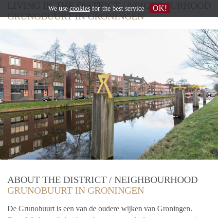
LIVING IN THE DISTRICT / NEIGHBOURHOOD
OK!
We use
cookies
for the best service
GRUNOBUURT IN GRONINGEN
ABOUT THE DISTRICT / NEIGHBOURHOOD
GRUNOBUURT IN GRONINGEN
De Grunobuurt is een van de oudere wijken van Groningen.