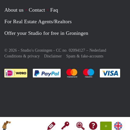
About us
Contact
Faq
For Real Estate Agents/Realtors
Offer your Studio for free in Groningen
© 2026 - Studio's Groningen - CC no. 02094127 –
Nederland
Conditions & privacy
Disclaimer
Spam & fake-accounts
Pay easily with :payment method
Pay easily with :payment meth
Pay easily with :pay
Pay e
+