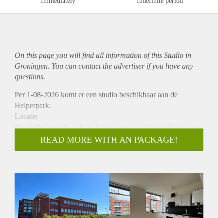
Immediately
Indefinite period
On this page you will find all information of this Studio in
Groningen. You can contact the advertiser if you have any
questions.
Per 1-08-2026 komt er een studio beschikbaar aan de
Helperpark.
Locatie
De studio bevindt zich in de Oosterpoortwijk van Groningen.
Binnen enkele minuten fietsen bereik je het stadscentrum met
READ MORE WITH AN PACKAGE!
zijn gevarieerde aanbod aan winkels, restaurants, cafés en
sportscholen. Belangrijke uitvalswegen zoals de ringweg zijn
gemakkelijk bereikbaar. De Euroborg en een centrum voor
diverse amusementsmogelijkheden liggen op loopafstand.
Indeling
Bij binnenkomst stap je direct de lichte woonkamer met open
keuken binnen. Grote ramen zorgen voor veel natuurlijk