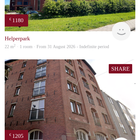
1180
€
Grun
Helperpark
2
22 m
· 1 room · From 31 August 2026 - Indefinite period
SHARE
1205
€