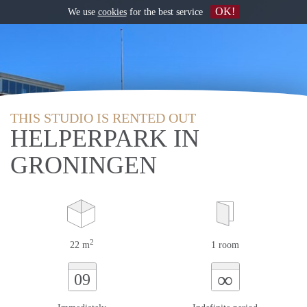
OK!
We use
cookies
for the best service
THIS STUDIO IS RENTED OUT
HELPERPARK IN
GRONINGEN
2
22 m
1 room
∞
09