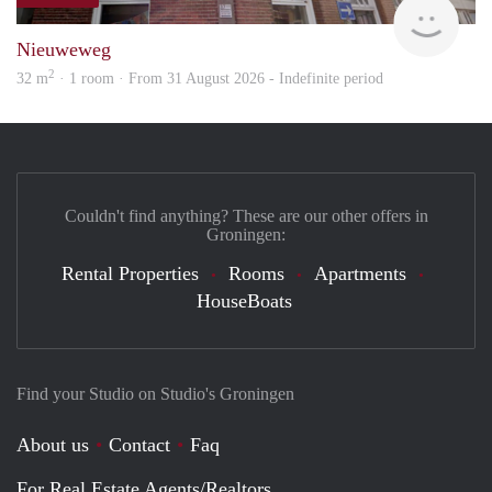
Grun
Nieuweweg
2
32 m
· 1 room · From 31 August 2026 - Indefinite period
Couldn't find anything? These are our other offers in
Groningen:
Rental Properties
Rooms
Apartments
HouseBoats
Find your Studio on Studio's Groningen
About us
Contact
Faq
For Real Estate Agents/Realtors