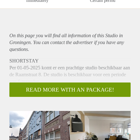
Immediately
Certain period
On this page you will find all information of this Studio in
Groningen. You can contact the advertiser if you have any
questions.
SHORTSTAY
Per 01-05-2025 komt er een prachtige studio beschikbaar aan
de Raamstraat 8. De studio is beschikbaar voor een periode
van 6 maanden.
Locatie
READ MORE WITH AN PACKAGE!
De studio's zijn gelegen op een uitstekende locatie in
Groningen en biedt optimale bereikbaarheid. U vindt diverse
voorzieningen zoals winkels, cafés en sportscholen op
loopafstand. Het centrum van Groningen en het station
bevinden zich op korte loopafstand.
Indeling
Bij binnenkomst kom je in de lichte woonkamer met een