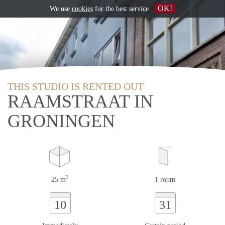
OK!
We use
cookies
for the best service
THIS STUDIO IS RENTED OUT
RAAMSTRAAT IN
GRONINGEN
2
25 m
1 room
10
31