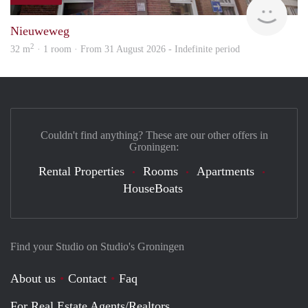
Grun
Nieuweweg
2
32 m
· 1 room · From 31 August 2026 - Indefinite period
Couldn't find anything? These are our other offers in
Groningen:
Rental Properties
Rooms
Apartments
HouseBoats
Find your Studio on Studio's Groningen
About us
Contact
Faq
For Real Estate Agents/Realtors