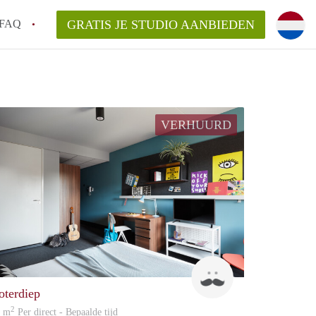
FAQ
GRATIS JE STUDIO AANBIEDEN
n op een Studio in Groningen?
gen?
VERHUURD
an StudiosGroningen?
Bruno
oterdiep
2
4 m
Per direct - Bepaalde tijd