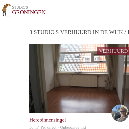
STUDIO'S
GRONINGEN
8 STUDIO'S VERHUURD IN DE WIJK 
VERHUURD
Herebinnensingel
2
36 m
Per direct - Onbepaalde tijd