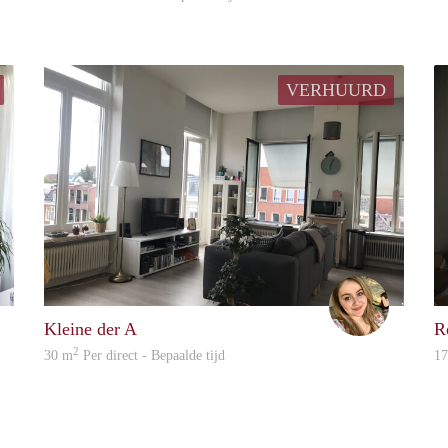
VERHUURD
Madelon
Marit
Kleine der A
R
2
30 m
Per direct - Bepaalde tijd
1