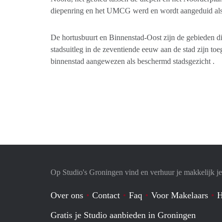
diepenring en het UMCG werd en wordt aangeduid als
De hortusbuurt en Binnenstad-Oost zijn de gebieden die
stadsuitleg in de zeventiende eeuw aan de stad zijn t
binnenstad aangewezen als beschermd stadsgezicht .
Op Studio's Groningen vind en verhuur je makkelijk je
Over ons
Contact
Faq
Voor Makelaars
H
Gratis je Studio aanbieden in Groningen