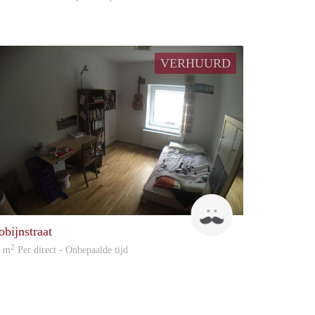
VERHUURD
Robertus
obijnstraat
2
7 m
Per direct - Onbepaalde tijd