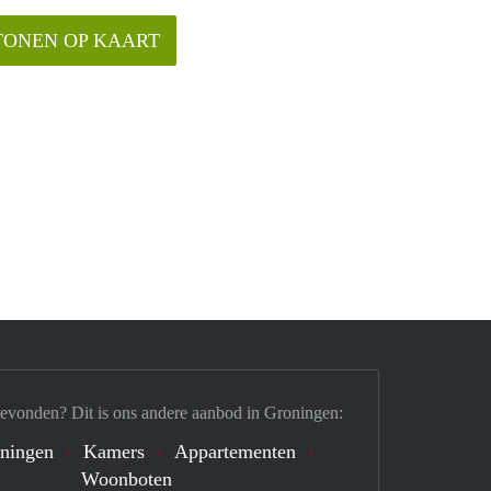
TONEN OP KAART
gevonden? Dit is ons andere aanbod in Groningen:
ningen
Kamers
Appartementen
Woonboten