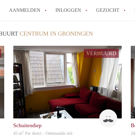
AANMELDEN
INLOGGEN
GEZOCHT
Hoeveel kost het om te reagere
/ BUURT
CENTRUM IN GRONINGEN
Hoe werkt Studio Groningen
How to translate StudioGronin
VERHUURD
Wat is StudiosGroningen?
Wat is de privacyverklaring v
Alle veelgestelde vragen
Ewout
Bob
Schuitendiep
B
2
45 m
Per direct - Onbepaalde tijd
2