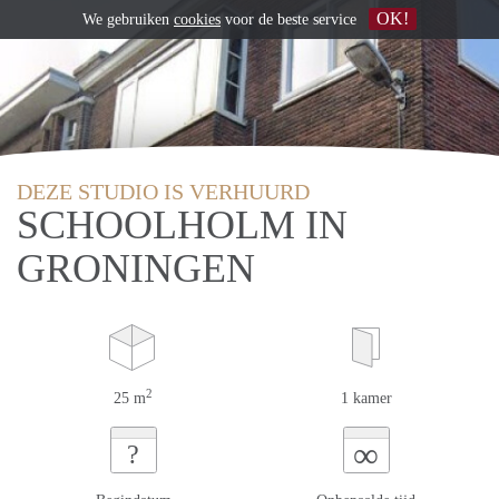
OK!
We gebruiken
cookies
voor de beste service
DEZE STUDIO IS VERHUURD
SCHOOLHOLM IN
GRONINGEN
2
25 m
1 kamer
∞
?