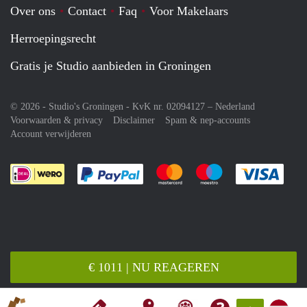
Over ons
Contact
Faq
Voor Makelaars
Herroepingsrecht
Gratis je Studio aanbieden in Groningen
© 2026 - Studio's Groningen - KvK nr. 02094127 –
Nederland
Voorwaarden & privacy
Disclaimer
Spam & nep-accounts
Account verwijderen
Je rekent gemakkelijk af met Paypal
Je rekent gemakkelijk af met M
Je rekent gemakkelij
Je re
€ 1011 | NU REAGEREN