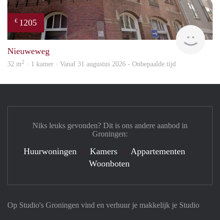
1205
€
Grun
Nieuweweg
2
32 m
· 1 kamer · Vanaf 31 augustus 2026 - Onbepaalde tijd
Niks leuks gevonden? Dit is ons andere aanbod in
Groningen:
Huurwoningen
Kamers
Appartementen
Woonboten
Op Studio's Groningen vind en verhuur je makkelijk je Studio