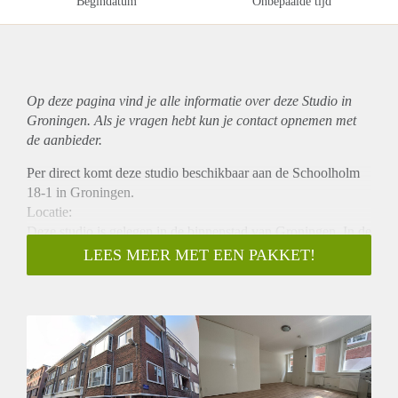
Begindatum
Onbepaalde tijd
Op deze pagina vind je alle informatie over deze Studio in
Groningen. Als je vragen hebt kun je contact opnemen met
de aanbieder.
Per direct komt deze studio beschikbaar aan de Schoolholm
18-1 in Groningen.
Locatie:
Deze studio is gelegen in de binnenstad van Groningen. In de
directe omgeving vind zich onder andere een Albert Heijn.
LEES MEER MET EEN PAKKET!
Verder ligt het station van Groningen op slechts 4 minuten
fietsafstand.
Indeling:
Bij binnenkomst stap je direct de circa 25 m² studio binnen,
die is ingedeeld met een woon- en slaapkamer met open
keuken. De keuken is voorzien van een inductiekookplaat,
afzuigkap en combi oven-magnetron. De badkamer is