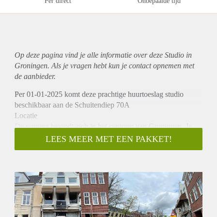
Per direct
Onbepaalde tijd
Op deze pagina vind je alle informatie over deze Studio in
Groningen. Als je vragen hebt kun je contact opnemen met
de aanbieder.
Per 01-01-2025 komt deze prachtige huurtoeslag studio
beschikbaar aan de Schuitendiep 70A
Locatie
De woning bevindt zich in het centrum van Groningen. Je
vindt er een breed scala aan winkels, restaurants, cafés en
LEES MEER MET EEN PAKKET!
sportscholen vindt. Ook zijn belangrijke uitvalswegen, zoals
de ringweg, eenvoudig te bereiken.
Indeling
Bij binnenkomst kom je in de lichte woonkamer met een
open keuken, compleet uitgerust met een inductiekookplaat,
koelkast, combi-oven/magnetron en afzuigkap. Daarnaast
beschikt de badkamer over een toilet, douche en wastafel. En