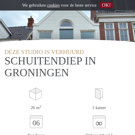
OK!
We gebruiken
cookies
voor de beste service
DEZE STUDIO IS VERHUURD
SCHUITENDIEP IN
GRONINGEN
2
26 m
1 kamer
∞
06