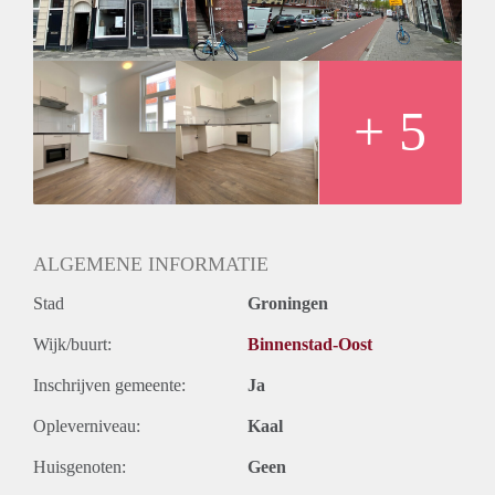
is er een aparte slaapkamer aanwezig.
Huurprijs
De maandelijkse huur bedraagt €1.000,-, inclusief een
voorschot van €100,- voor gas, water, elektriciteit, internet en
televisie aansluiting. Huurtoeslag is dus mogelijk vanaf 01-
+ 5
01-2025!
Vanwege het hoge aantal aanvragen kunnen we niet op
iedereen reageren. Wij nodigen doorgaans circa 5 kandidaten
uit voor een bezichtiging. We kunnen helaas niet iedereen
persoonlijk beantwoorden of uitnodigingen.
ALGEMENE INFORMATIE
Stad
Groningen
Wijk/buurt:
Binnenstad-Oost
Inschrijven gemeente:
Ja
Opleverniveau:
Kaal
Huisgenoten:
Geen