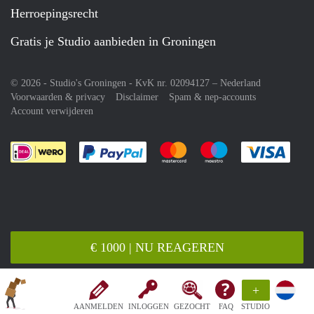
Herroepingsrecht
Gratis je Studio aanbieden in Groningen
© 2026 - Studio's Groningen - KvK nr. 02094127 –
Nederland
Voorwaarden & privacy
Disclaimer
Spam & nep-accounts
Account verwijderen
Je rekent gemakkelijk af met Paypal
Je rekent gemakkelijk af met M
Je rekent gemakkelij
Je re
€ 1000 | NU REAGEREN
+
AANMELDEN
INLOGGEN
GEZOCHT
FAQ
STUDIO