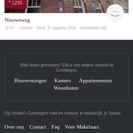
1235
€
Grun
Nieuweweg
2
32 m
· 1 kamer · Vanaf 31 augustus 2026 - Onbepaalde tijd
Niks leuks gevonden? Dit is ons andere aanbod in
Groningen:
Huurwoningen
Kamers
Appartementen
Woonboten
Op Studio's Groningen vind en verhuur je makkelijk je Studio
Over ons
Contact
Faq
Voor Makelaars