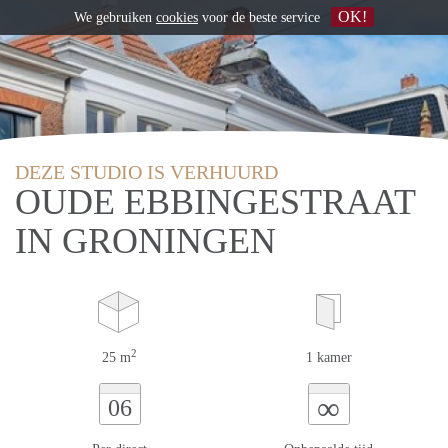
OK!
We gebruiken
cookies
voor de beste service
DEZE STUDIO IS VERHUURD
OUDE EBBINGESTRAAT
IN GRONINGEN
2
25 m
1 kamer
∞
06