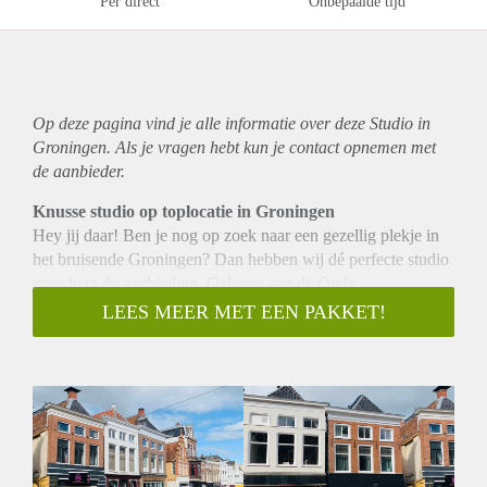
Per direct
Onbepaalde tijd
Op deze pagina vind je alle informatie over deze Studio in
Groningen. Als je vragen hebt kun je contact opnemen met
de aanbieder.
Knusse studio op toplocatie in Groningen
Hey jij daar! Ben je nog op zoek naar een gezellig plekje in
het bruisende Groningen? Dan hebben wij dé perfecte studio
voor je in de aanbieding. Gelegen aan de Oude
Ebbingestraat, midden in het hart van deze levendige stad,
LEES MEER MET EEN PAKKET!
biedt deze fijne gestoffeerde studio alles wat je nodig hebt.
Gezellig en praktisch
Deze studio bevindt zich aan de voorzijde van het gebouw
op de 2e verdieping en biedt een prachtig uitzicht over de
gezellige winkelstraat. Op slechts 200 meter afstand van de
Grote Markt, met al haar leuke kroegjes en bruisende
uitgaansgelegenheden, hoef je je hier nooit te vervelen.