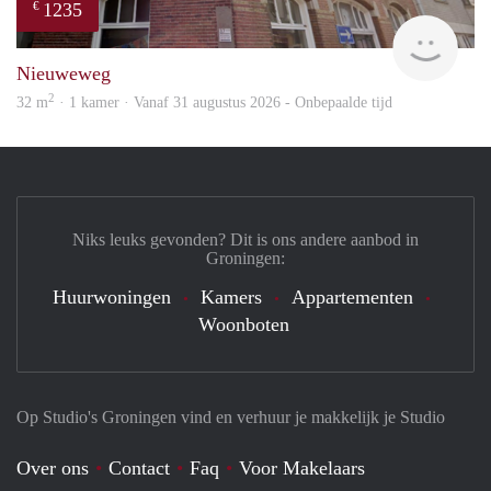
1235
€
Grun
Nieuweweg
2
32 m
· 1 kamer · Vanaf 31 augustus 2026 - Onbepaalde tijd
Niks leuks gevonden? Dit is ons andere aanbod in
Groningen:
Huurwoningen
Kamers
Appartementen
Woonboten
Op Studio's Groningen vind en verhuur je makkelijk je Studio
Over ons
Contact
Faq
Voor Makelaars