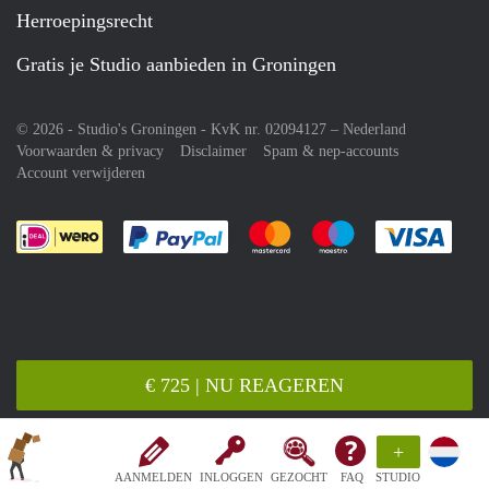
Herroepingsrecht
Gratis je Studio aanbieden in Groningen
© 2026 - Studio's Groningen - KvK nr. 02094127 –
Nederland
Voorwaarden & privacy
Disclaimer
Spam & nep-accounts
Account verwijderen
Je rekent gemakkelijk af met Paypal
Je rekent gemakkelijk af met M
Je rekent gemakkelij
Je re
€ 725 | NU REAGEREN
+
AANMELDEN
INLOGGEN
GEZOCHT
FAQ
STUDIO