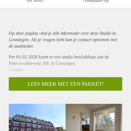
Per direct
Onbepaalde tijd
Op deze pagina vind je alle informatie over deze Studio in
Groningen. Als je vragen hebt kun je contact opnemen met
de aanbieder.
Per 01-02-2026 komt er een studio beschikbaar aan de
Paterswoldseweg 36E in Groningen.
Locatie:
De kamer bevindt zich in de Stadsparkwijk. Op loopafstand
bevinden zich onder andere de supermarkt Plus en
LEES MEER MET EEN PAKKET!
verschillende andere voorzieningen. Het centrum van
Groningen is in ongeveer 5 minuten fietsen te bereiken.
Indeling:
De recent gerenoveerde studio bevindt zich op de eerste
verdieping van het pand en heeft een oppervlakte van circa
25 m². Je komt binnen in de woon/slaapkamer met open
keuken, die is voorzien van een afzuigkap,