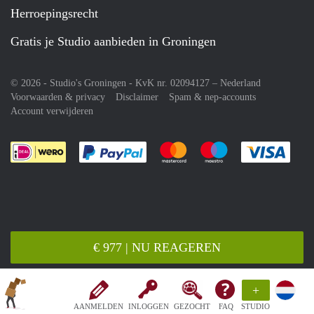
Herroepingsrecht
Gratis je Studio aanbieden in Groningen
© 2026 - Studio's Groningen - KvK nr. 02094127 –
Nederland
Voorwaarden & privacy
Disclaimer
Spam & nep-accounts
Account verwijderen
Je rekent gemakkelijk af met Paypal
Je rekent gemakkelijk af met M
Je rekent gemakkelij
Je re
€ 977 | NU REAGEREN
+
AANMELDEN
INLOGGEN
GEZOCHT
FAQ
STUDIO