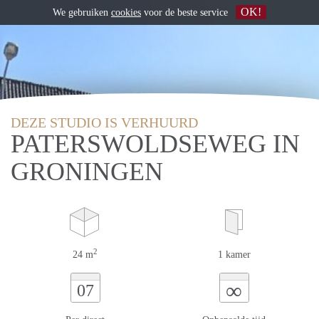
OK!
We gebruiken
cookies
voor de beste service
DEZE STUDIO IS VERHUURD
PATERSWOLDSEWEG IN
GRONINGEN
2
24 m
1 kamer
∞
07