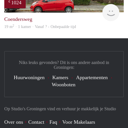
1024
€
Vast
Coendersweg
2
19 m
· 1 kamer · Vanaf ? - Onbepaalde tijd
Niks leuks gevonden? Dit is ons andere aanbod in
Groningen:
Huurwoningen
Kamers
Appartementen
Woonboten
Op Studio's Groningen vind en verhuur je makkelijk je Studio
Over ons
Contact
Faq
Voor Makelaars